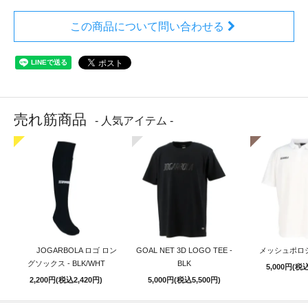
この商品について問い合わせる
売れ筋商品
- 人気アイテム -
JOGARBOLA ロゴ ロン
GOAL NET 3D LOGO TEE -
メッシュポロシ
グソックス - BLK/WHT
BLK
5,000円(税込
2,200円(税込2,420円)
5,000円(税込5,500円)