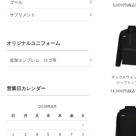
ゴール
5,000円(税込5
サプリメント
オリジナルユニフォーム
追加エンブレム、ロゴ等
テックスウェ
ジップトップ
営業日カレンダー
14,000円(税込1
2026年8月
日
月
火
水
木
金
土
1
2
3
4
5
6
7
8