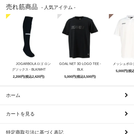
売れ筋商品
- 人気アイテム -
JOGARBOLA ロゴ ロン
GOAL NET 3D LOGO TEE -
メッシュポロシ
グソックス - BLK/WHT
BLK
5,000円(税込
2,200円(税込2,420円)
5,000円(税込5,500円)
ホーム
カートを見る
特定商取引法に基づく表記