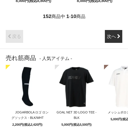
8,000円(税込8,800円)
8,000円(税込8,800円)
152
1
10
商品中
-
商品
戻る
次へ
売れ筋商品
- 人気アイテム -
JOGARBOLA ロゴ ロン
GOAL NET 3D LOGO TEE -
メッシュポロシ
グソックス - BLK/WHT
BLK
5,000円(税込
2,200円(税込2,420円)
5,000円(税込5,500円)