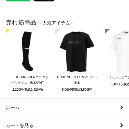
売れ筋商品
- 人気アイテム -
JOGARBOLA ロゴ ロン
GOAL NET 3D LOGO TEE -
メッシュポロシ
グソックス - BLK/WHT
BLK
5,000円(税込
2,200円(税込2,420円)
5,000円(税込5,500円)
ホーム
カートを見る