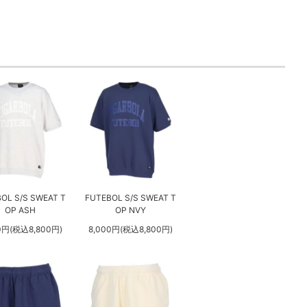
OL S/S SWEAT T
FUTEBOL S/S SWEAT T
OP ASH
OP NVY
0円(税込8,800円)
8,000円(税込8,800円)