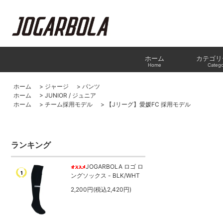
ホーム
カテゴリ
Home
Catego
ホーム
>
ジャージ
>
パンツ
ホーム
>
JUNIOR / ジュニア
ホーム
>
チーム採用モデル
>
【Jリーグ】愛媛FC 採用モデル
ランキング
JOGARBOLA ロゴ ロ
1
ングソックス - BLK/WHT
2,200円(税込2,420円)