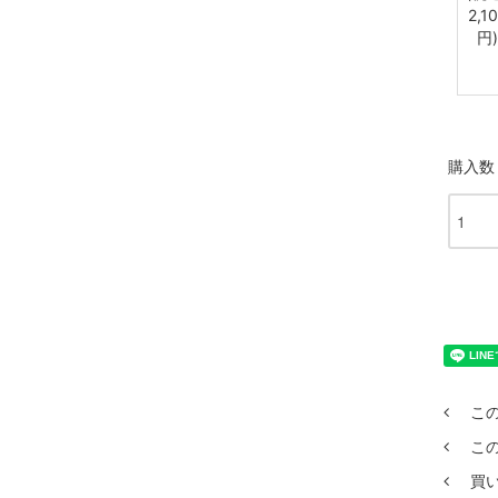
2,1
円)
購入数
こ
こ
買