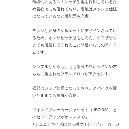
伸縮性のあるストレッチ生地を採用しているた
め着心地にも優れており、裏地はメッシュ仕様
になっているなど機能面も充実。
モダンな細身のシルエットにデザインされてい
るため、オンザピッチはもちろん、オフザピッ
チでも活躍してくれること間違いなしのアイテ
ムです。
シンプルながらも、もも部分の白いラインや左
ももに施されたブランドロゴがアクセント。
裾部はジップ仕様になっており、スパイクを履
いたままでも着脱が容易。
ウインドブレーカージャケット（JBZ-081）と
のセットアップがオススメです。
※ジュニアサイズはカモ柄ウインドブレーカージ