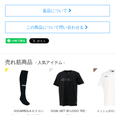
返品について
この商品について問い合わせる
売れ筋商品
- 人気アイテム -
JOGARBOLA ロゴ ロン
GOAL NET 3D LOGO TEE -
メッシュポロシ