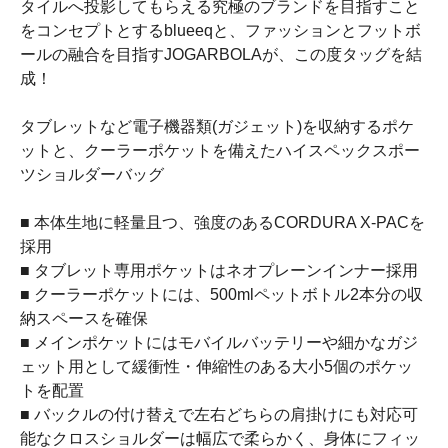
タイルへ投影してもらえる究極のブランドを目指すこと
をコンセプトとするblueeqと、ファッションとフットボ
ールの融合を目指すJOGARBOLAが、この度タッグを結
成！
タブレットなど電子機器類(ガジェット)を収納するポケ
ットと、クーラーポケットを備えたハイスペックスポー
ツショルダーバッグ
■ 本体生地に軽量且つ、強度のあるCORDURA X-PACを
採用
■ タブレット専用ポケットはネオプレーンインナー採用
■ クーラーポケットには、500mlペットボトル2本分の収
納スペースを確保
■ メインポケットにはモバイルバッテリーや細かなガジ
ェット用として緩衝性・伸縮性のある大小5個のポケッ
トを配置
■ バックルの付け替えで左右どちらの肩掛けにも対応可
能なクロスショルダーは幅広で柔らかく、身体にフィッ