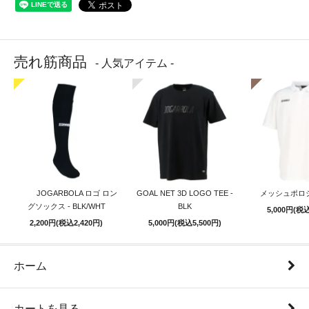
売れ筋商品
- 人気アイテム -
JOGARBOLA ロゴ ロン
GOAL NET 3D LOGO TEE -
メッシュポロシ
グソックス - BLK/WHT
BLK
5,000円(税込
2,200円(税込2,420円)
5,000円(税込5,500円)
ホーム
カートを見る