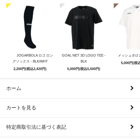
JOGARBOLA ロゴ ロン
GOAL NET 3D LOGO TEE -
メッシュポロシ
グソックス - BLK/WHT
BLK
5,000円(税込
2,200円(税込2,420円)
5,000円(税込5,500円)
ホーム
カートを見る
特定商取引法に基づく表記