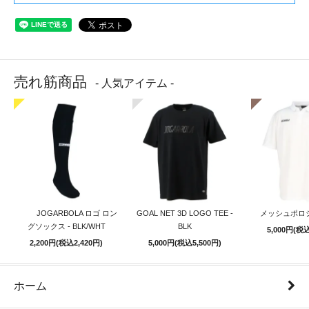
売れ筋商品
- 人気アイテム -
JOGARBOLA ロゴ ロン
GOAL NET 3D LOGO TEE -
メッシュポロシ
グソックス - BLK/WHT
BLK
5,000円(税込
2,200円(税込2,420円)
5,000円(税込5,500円)
ホーム