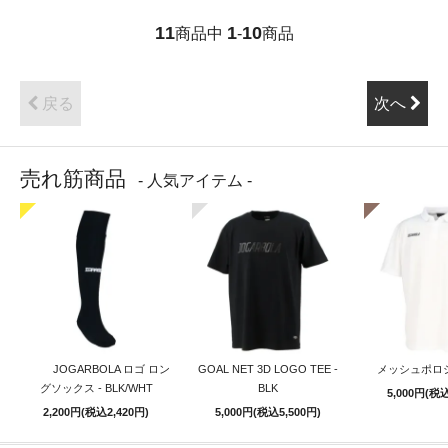
11
1
10
商品中
-
商品
戻る
次へ
売れ筋商品
- 人気アイテム -
JOGARBOLA ロゴ ロン
GOAL NET 3D LOGO TEE -
メッシュポロシ
グソックス - BLK/WHT
BLK
5,000円(税込
2,200円(税込2,420円)
5,000円(税込5,500円)